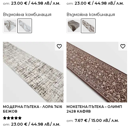
23.00
€
/ 44.98 лв.
/ л.м.
23.00
€
/ 44.98 лв.
/ л.м.
от:
от:
Възможна комбинация
Възможна комбинация
МОДЕРНА ПЪТЕКА - ЛОРА 7416
МОКЕТЕНА ПЪТЕКА – ОЛИМП
БЕЖОВ
2428 КАФЯВ
7.67
€
/ 15.00 лв.
/ л.м.
от:
Оценено на
23.00
€
/ 44.98 лв.
/ л.м.
от:
5.00
от 5