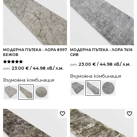
МОДЕРНА ПЪТЕКА - ЛОРА 8997
МОДЕРНА ПЪТЕКА - ЛОРА 7416
БЕЖОВ
СИВ
23.00
€
/ 44.98 лв.
/ л.м.
от:
Оценено на
23.00
€
/ 44.98 лв.
/ л.м.
от:
5.00
от 5
Възможна комбинация
Възможна комбинация