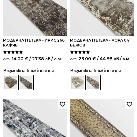
МОДЕРНА ПЪТЕКА - ИРИС 266
МОДЕРНА ПЪТЕКА - ЛОРА 041
КАФЯВ
БЕЖОВ
Оценено на
Оценено на
14.00
€
/ 27.38 лв.
/ л.м.
23.00
€
/ 44.98 лв.
/ л.м.
от:
от:
5.00
5.00
от 5
от 5
Възможна комбинация
Възможна комбинация