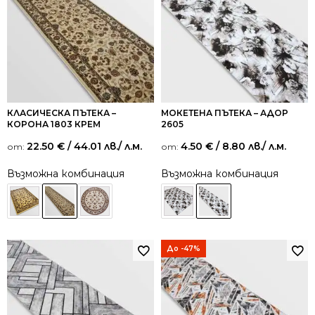
КЛАСИЧЕСКА ПЪТЕКА –
МОКЕТЕНА ПЪТЕКА – АДОР
КОРОНА 1803 КРЕМ
2605
22.50
€
/ 44.01 лв.
/ л.м.
4.50
€
/ 8.80 лв.
/ л.м.
от:
от:
Възможна комбинация
Възможна комбинация
До -47%