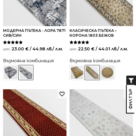
МОДЕРНА ПЪТЕКА - ЛОРА 7871
КЛАСИЧЕСКА ПЪТЕКА –
СИВ/СИН
КОРОНА 1803 БЕЖОВ
Оценено на
Оценено на
23.00
€
/ 44.98 лв.
/ л.м.
22.50
€
/ 44.01 лв.
/ л.м.
от:
от:
5.00
5.00
от 5
от 5
Възможна комбинация
Възможна комбинация