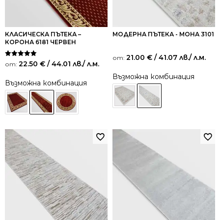
КЛАСИЧЕСКА ПЪТЕКА –
МОДЕРНА ПЪТЕКА - МОНА 3101
КОРОНА 6181 ЧЕРВЕН
21.00
€
/ 41.07 лв.
/ л.м.
от:
Оценено на
22.50
€
/ 44.01 лв.
/ л.м.
от:
5.00
от 5
Възможна комбинация
Възможна комбинация