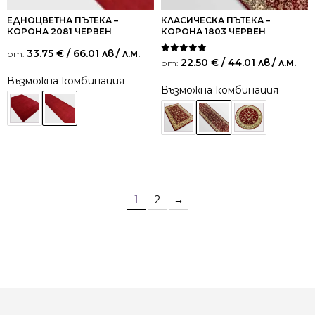
ЕДНОЦВЕТНА ПЪТЕКА –
КЛАСИЧЕСКА ПЪТЕКА –
КОРОНА 2081 ЧЕРВЕН
КОРОНА 1803 ЧЕРВЕН
33.75
€
/ 66.01 лв.
/ л.м.
от:
Оценено на
22.50
€
/ 44.01 лв.
/ л.м.
от:
5.00
от 5
Възможна комбинация
Възможна комбинация
1
2
→