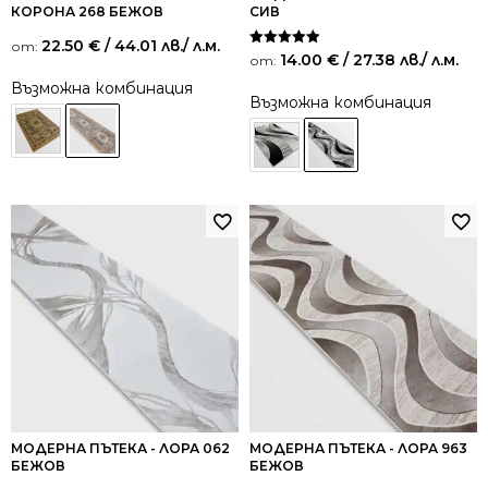
КОРОНА 268 БЕЖОВ
СИВ
22.50
€
/ 44.01 лв.
/ л.м.
от:
Оценено на
14.00
€
/ 27.38 лв.
/ л.м.
от:
5.00
от 5
Възможна комбинация
Възможна комбинация
МОДЕРНА ПЪТЕКА - ЛОРА 062
МОДЕРНА ПЪТЕКА - ЛОРА 963
БЕЖОВ
БЕЖОВ