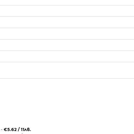
 -
€5.62 / 11лв.