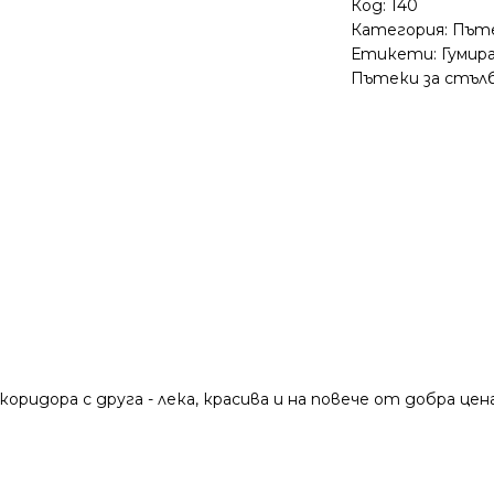
Код:
140
Категория:
Път
Етикети:
Гумир
Пътеки за стъл
дора с друга - лека, красива и на повече от добра цена