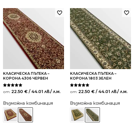
КЛАСИЧЕСКА ПЪТЕКА –
КЛАСИЧЕСКА ПЪТЕКА –
КОРОНА 4306 ЧЕРВЕН
КОРОНА 1803 ЗЕЛЕН
Оценено на
Оценено на
22.50
€
/ 44.01 лв.
/ л.м.
22.50
€
/ 44.01 лв.
/ л.м.
от:
от:
5.00
5.00
от 5
от 5
Възможна комбинация
Възможна комбинация