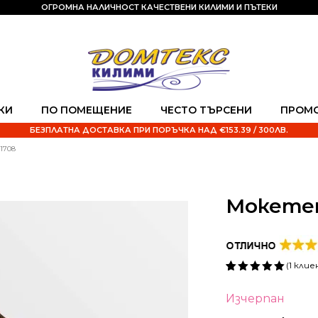
ОГРОМНА НАЛИЧНОСТ КАЧЕСТВЕНИ КИЛИМИ И ПЪТЕКИ
КИ
ПО ПОМЕЩЕНИЕ
ЧЕСТО ТЪРСЕНИ
ПРОМ
БЕЗПЛАТНА ДОСТАВКА ПРИ ПОРЪЧКА НАД €153.39 / 300ЛВ.
1708
Мокетен
(
1
клие
Оценен
1
5.00
от 5,
Изчерпан
базирано
на