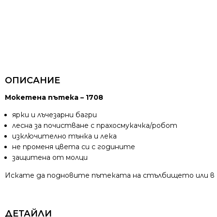
ОПИСАНИЕ
Мокетена пътека – 1708
ярки и лъчезарни багри
лесна за почистване с прахосмукачка/робот
изключително тънка и лека
не променя цвета си с годините
защитена от молци
Искате да подновите пътеката на стълбището или в кори
ДЕТАЙЛИ