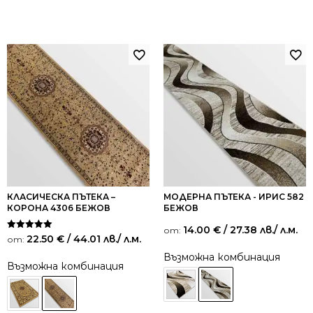
КЛАСИЧЕСКА ПЪТЕКА –
МОДЕРНА ПЪТЕКА - ИРИС 582
КОРОНА 4306 БЕЖОВ
БЕЖОВ
14.00
€
/ 27.38 лв.
/ л.м.
от:
Оценено на
22.50
€
/ 44.01 лв.
/ л.м.
от:
5.00
от 5
Възможна комбинация
Възможна комбинация