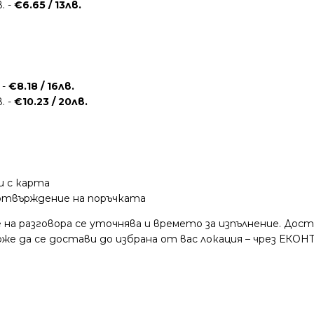
. -
€6.65 / 13лв.
 -
€8.18 / 16лв.
. -
€10.23 / 20лв.
и с карта
потвърждение на поръчката
 на разговора се уточнява и времето за изпълнение. Дос
е да се достави до избрана от вас локация – чрез ЕКОНТ