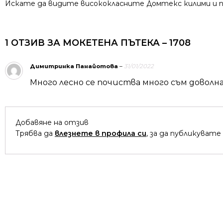
Искате да видите висококласните Домтекс килими и пъ
1 ОТЗИВ ЗА
МОКЕТЕНА ПЪТЕКА – 1708
Димитринка Панайотова
–
31/01/2022
Много лесно се почиства много съм доволна 
Добавяне на отзив
Трябва да
влезнете в профила си
, за да публикувате