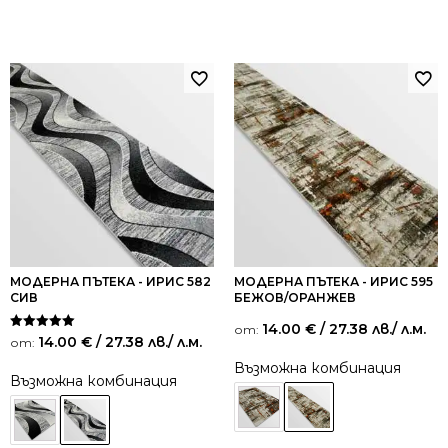
МОДЕРНА ПЪТЕКА - ИРИС 582
МОДЕРНА ПЪТЕКА - ИРИС 595
СИВ
БЕЖОВ/ОРАНЖЕВ
14.00
€
/ 27.38 лв.
/ л.м.
от:
Оценено на
14.00
€
/ 27.38 лв.
/ л.м.
от:
5.00
от 5
Възможна комбинация
Възможна комбинация