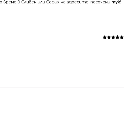
 време в Сливен или София на адресите, посочени
тук
!
Оценено на
5
от 5