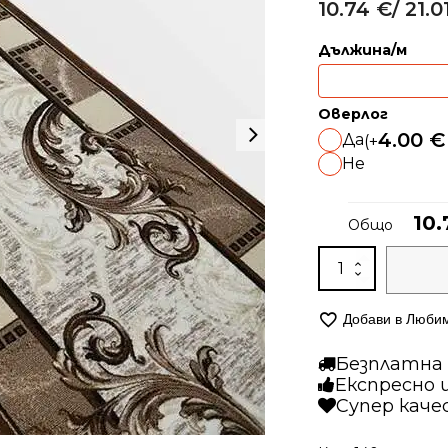
потребителски
10.74
€
/ 21.0
Alternative:
оценки
Дължина/м
Оверлог
4.00
€
Да
(+
Не
10
Общо
количество
за
Мокетена
Добави в Люби
пътека
–
Безплатна д
1708
Експресно 
Супер кач