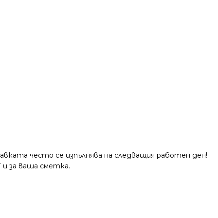
тавката често се изпълнява на следващия работен ден!
 и за ваша сметка.