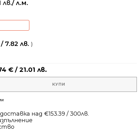
1 лв.
/ л.м.
/ 7.82 лв.
)
.74
€
/ 21.01 лв.
КУПИ
ми
оставка над €153.39 / 300лв.
изпълнение
ество