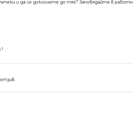
теки и да се докоснете до тях? Заповядайте в работно
!
 отзив.