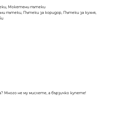
еки
,
Мокетени пътеки
ани пътеки
,
Пътеки за коридор
,
Пътеки за кухня
,
би
? Много не му мислете, а бързичко купете!