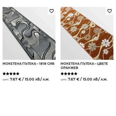
МОКЕТЕНА ПЪТЕКА – 1818 СИВ
МОКЕТЕНА ПЪТЕКА – ЦВЕТЕ
ОРАНЖЕВ
Оценено на
Оценено на
7.67
€
/ 15.00 лв.
/ л.м.
7.67
€
/ 15.00 лв.
/ л.м.
от:
от:
5.00
5.00
от 5
от 5