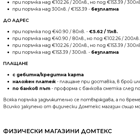
при поръчка над €102.26 / 200лв., но под €153.39 / 300лв
при поръчка над 300лв. / €153.39 -
безплатна
ДО АДРЕС
при поръчка под €40.90 / 80лв. -
€5.62 / 11лв.
при поръчка над €40.90 / 80лв., но под €102.26 / 200лв.
при поръчка над €102.26 / 200лв., но под €153.39 / 300лв
при поръчка над €153.39 / 300лв. -
безплатна
ПЛАЩАНЕ
с дебитна/кредитна карта
наложен платеж
- плащане при доставка, в брой ил
по банков път
- проформа с банкова сметка след 
Всяка поръчка задължително се потвърждава, а по време
Всичко закупено от физически Домтекс магазин също мож
ФИЗИЧЕСКИ МАГАЗИНИ ДОМТЕКС