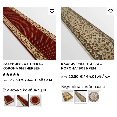
КЛАСИЧЕСКА ПЪТЕКА –
КЛАСИЧЕСКА ПЪТЕКА –
КОРОНА 6181 ЧЕРВЕН
КОРОНА 1803 КРЕМ
22.50
€
/ 44.01 лв.
/ л.м.
от:
Оценено на
22.50
€
/ 44.01 лв.
/ л.м.
от:
5.00
от 5
Възможна комбинация
Възможна комбинация