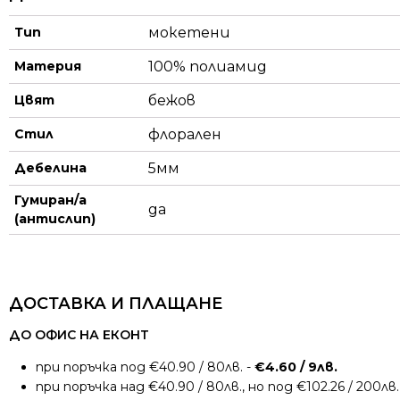
Тип
мокетени
Материя
100% полиамид
Цвят
бежов
Стил
флорален
Дебелина
5мм
Гумиран/а
да
(антислип)
ДОСТАВКА И ПЛАЩАНЕ
ДО ОФИС НА ЕКОНТ
при поръчка под €40.90 / 80лв. -
€4.60 / 9лв.
при поръчка над €40.90 / 80лв., но под €102.26 / 200лв.