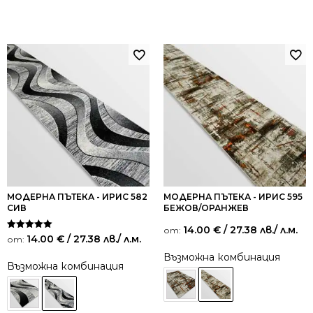
МОДЕРНА ПЪТЕКА - ИРИС 582
МОДЕРНА ПЪТЕКА - ИРИС 595
СИВ
БЕЖОВ/ОРАНЖЕВ
14.00
€
/ 27.38 лв.
/ л.м.
от:
Оценено на
14.00
€
/ 27.38 лв.
/ л.м.
от:
5.00
от 5
Възможна комбинация
Възможна комбинация