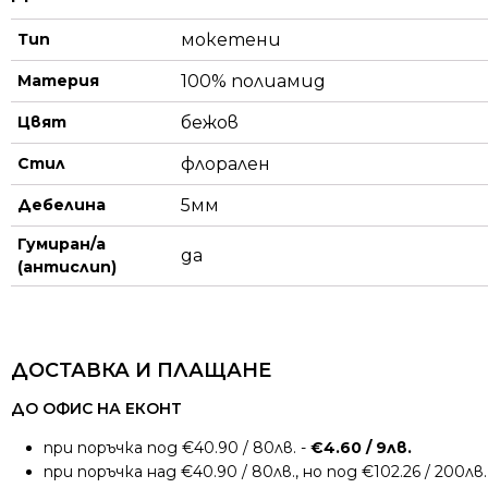
Тип
мокетени
Материя
100% полиамид
Цвят
бежов
Стил
флорален
Дебелина
5мм
Гумиран/а
да
(антислип)
ДОСТАВКА И ПЛАЩАНЕ
ДО ОФИС НА ЕКОНТ
при поръчка под €40.90 / 80лв. -
€4.60 / 9лв.
при поръчка над €40.90 / 80лв., но под €102.26 / 200лв.