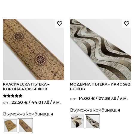
КЛАСИЧЕСКА ПЪТЕКА –
МОДЕРНА ПЪТЕКА - ИРИС 582
КОРОНА 4306 БЕЖОВ
БЕЖОВ
14.00
€
/ 27.38 лв.
/ л.м.
от:
Оценено на
22.50
€
/ 44.01 лв.
/ л.м.
от:
5.00
от 5
Възможна комбинация
Възможна комбинация