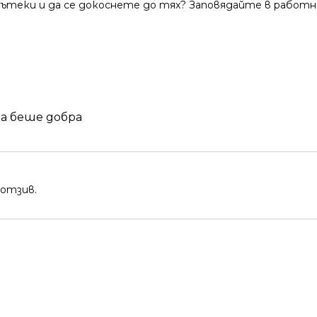
теки и да се докоснете до тях? Заповядайте в работно
та беше добра
 отзив.