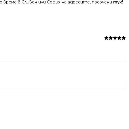
 време в Сливен или София на адресите, посочени
тук
!
Оценено на
5
от 5