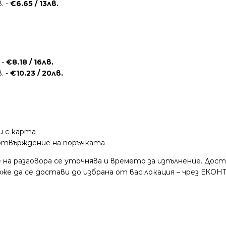
. -
€6.65 / 13лв.
 -
€8.18 / 16лв.
. -
€10.23 / 20лв.
и с карта
потвърждение на поръчката
 на разговора се уточнява и времето за изпълнение. Дос
е да се достави до избрана от вас локация – чрез ЕКОНТ