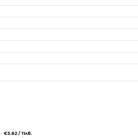
 -
€5.62 / 11лв.