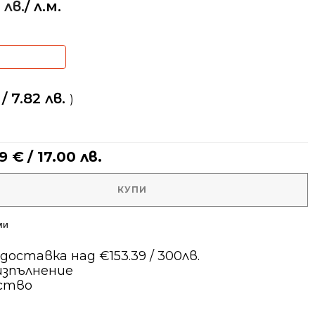
 лв.
/ л.м.
/ 7.82 лв.
)
69
€
/ 17.00 лв.
КУПИ
ми
оставка над €153.39 / 300лв.
изпълнение
ество