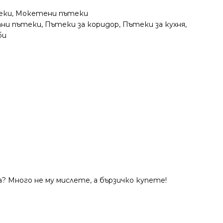
еки
,
Мокетени пътеки
ани пътеки
,
Пътеки за коридор
,
Пътеки за кухня
,
би
? Много не му мислете, а бързичко купете!