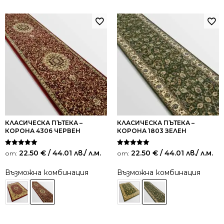
КЛАСИЧЕСКА ПЪТЕКА –
КЛАСИЧЕСКА ПЪТЕКА –
КОРОНА 4306 ЧЕРВЕН
КОРОНА 1803 ЗЕЛЕН
Оценено на
Оценено на
22.50
€
/ 44.01 лв.
/ л.м.
22.50
€
/ 44.01 лв.
/ л.м.
от:
от:
5.00
5.00
от 5
от 5
Възможна комбинация
Възможна комбинация