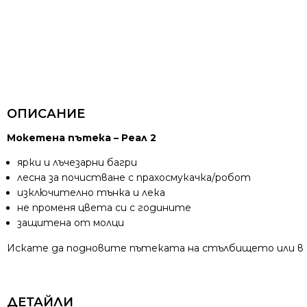
ОПИСАНИЕ
Мокетена пътека – Реал 2
ярки и лъчезарни багри
лесна за почистване с прахосмукачка/робот
изключително тънка и лека
не променя цвета си с годините
защитена от молци
Искате да подновите пътеката на стълбището или в кори
ДЕТАЙЛИ