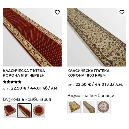
КЛАСИЧЕСКА ПЪТЕКА –
КЛАСИЧЕСКА ПЪТЕКА –
КОРОНА 6181 ЧЕРВЕН
КОРОНА 1803 КРЕМ
22.50
€
/ 44.01 лв.
/ л.м.
от:
Оценено на
22.50
€
/ 44.01 лв.
/ л.м.
от:
5.00
от 5
Възможна комбинация
Възможна комбинация