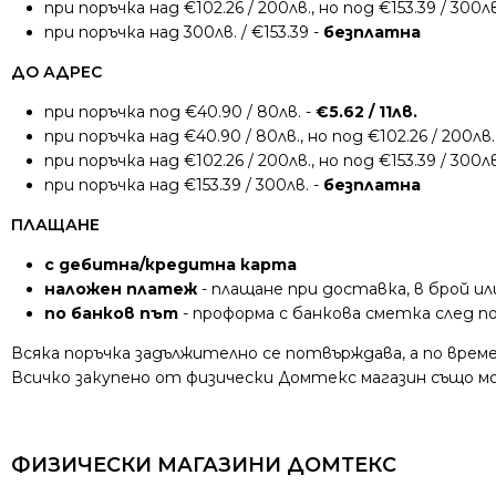
при поръчка над €102.26 / 200лв., но под €153.39 / 300лв
при поръчка над 300лв. / €153.39 -
безплатна
ДО АДРЕС
при поръчка под €40.90 / 80лв. -
€5.62 / 11лв.
при поръчка над €40.90 / 80лв., но под €102.26 / 200лв.
при поръчка над €102.26 / 200лв., но под €153.39 / 300лв
при поръчка над €153.39 / 300лв. -
безплатна
ПЛАЩАНЕ
с дебитна/кредитна карта
наложен платеж
- плащане при доставка, в брой ил
по банков път
- проформа с банкова сметка след 
Всяка поръчка задължително се потвърждава, а по време
Всичко закупено от физически Домтекс магазин също мож
ФИЗИЧЕСКИ МАГАЗИНИ ДОМТЕКС