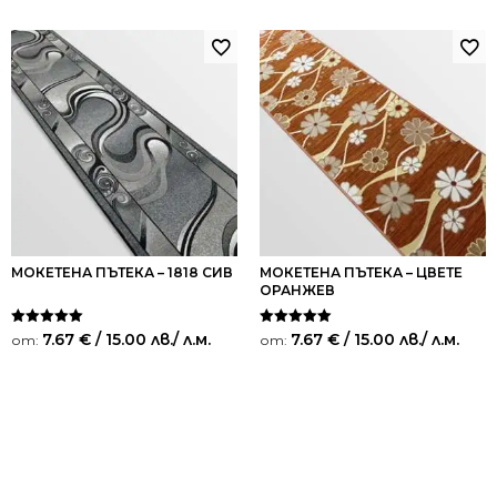
МОКЕТЕНА ПЪТЕКА – 1818 СИВ
МОКЕТЕНА ПЪТЕКА – ЦВЕТЕ
ОРАНЖЕВ
Оценено на
Оценено на
7.67
€
/ 15.00 лв.
/ л.м.
7.67
€
/ 15.00 лв.
/ л.м.
от:
от:
5.00
5.00
от 5
от 5