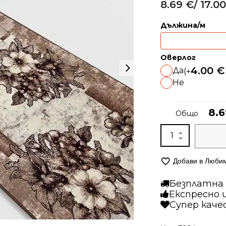
потребителски
8.69
€
/ 17.00
Alternative:
оценки
Дължина/м
Оверлог
4.00
€
Да
(+
Не
8.
Общо
количество
за
Мокетена
Добави в Люби
пътека
–
Безплатна д
Реал
Експресно 
2
Супер кач