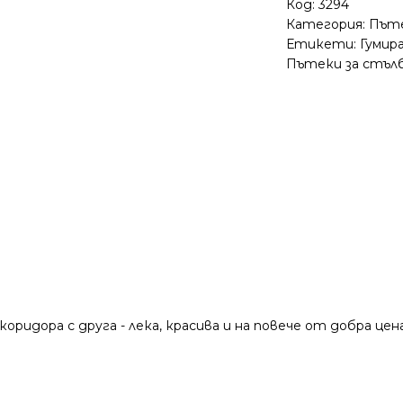
Код:
3294
Категория:
Път
Етикети:
Гумир
Пътеки за стъл
дора с друга - лека, красива и на повече от добра цена