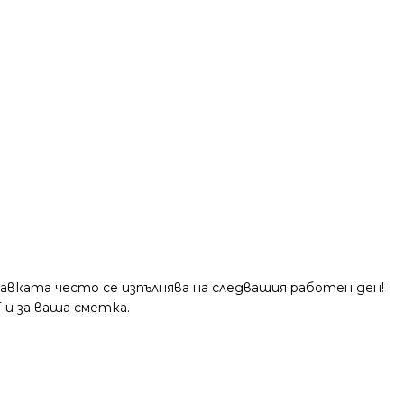
тавката често се изпълнява на следващия работен ден!
 и за ваша сметка.