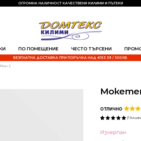
ОГРОМНА НАЛИЧНОСТ КАЧЕСТВЕНИ КИЛИМИ И ПЪТЕКИ
КИ
ПО ПОМЕЩЕНИЕ
ЧЕСТО ТЪРСЕНИ
ПРОМ
БЕЗПЛАТНА ДОСТАВКА ПРИ ПОРЪЧКА НАД €153.39 / 300ЛВ.
Реал 2
Мокетен
(
1
клие
Оценен
1
5.00
от 5,
Изчерпан
базирано
на