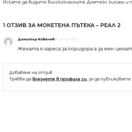
Искате да видите висококласните Домтекс килими и пъ
1 ОТЗИВ ЗА
МОКЕТЕНА ПЪТЕКА – РЕАЛ 2
Димитър Ковачев
–
21/05/2022
Жената я хареса за коридора а за мен цена
Добавяне на отзив
Трябва да
влезнете в профила си
, за да публикувате