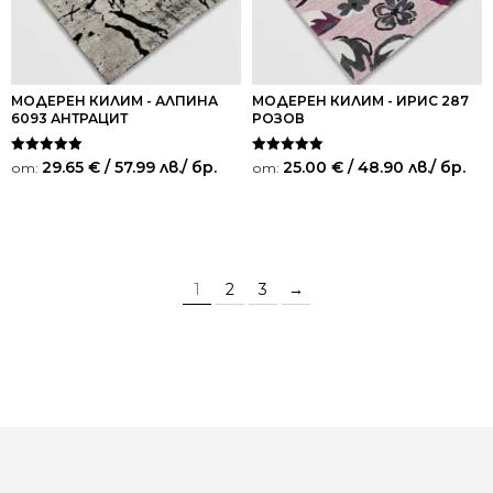
МОДЕРЕН КИЛИМ - АЛПИНА
МОДЕРЕН КИЛИМ - ИРИС 287
6093 АНТРАЦИТ
РОЗОВ
Оценено на
Оценено на
29.65
€
/ 57.99 лв.
/ бр.
25.00
€
/ 48.90 лв.
/ бр.
от:
от:
5.00
5.00
от 5
от 5
1
2
3
→