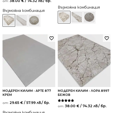
38.00
€
/ 74.32 лв.
/ бр.
от:
5.00
от 5
Възможна комбинация
Възможна комбинация
МОДЕРЕН КИЛИМ - АРТЕ 877
МОДЕРЕН КИЛИМ - ЛОРА 8997
КРЕМ
БЕЖОВ
29.65
€
/ 57.99 лв.
/ бр.
от:
Оценено на
38.00
€
/ 74.32 лв.
/ бр.
от:
5.00
от 5
Възможна комбинация