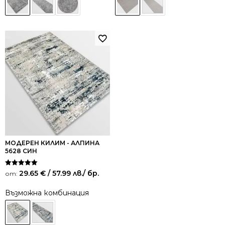
МОДЕРЕН КИЛИМ - АЛПИНА
5628 СИН
Оценено на
29.65
€
/ 57.99 лв.
/ бр.
от:
5.00
от 5
Възможна комбинация