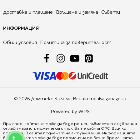
Доставка и плащане
Връщане и замяна
Съвети
ИНФОРМАЦИЯ
Общи условия
Политика за поверителност
© 2026 Домтекс Килими Всички права запазени
Powered by WPS
При спор, който не може да бъде решен съвместно с избрания
онлайн магазин, можете да използвате сайта
ОРС
. Всички
продукти в
сайта
подлежат на актуализация. Информацията
0888 641500
в страницата може да бъде променяна по всяко време, като