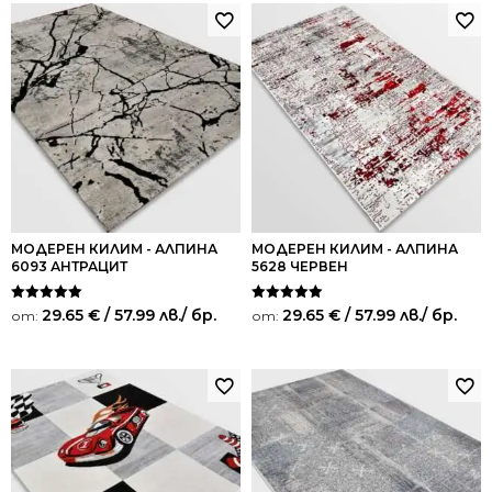
МОДЕРЕН КИЛИМ - АЛПИНА
МОДЕРЕН КИЛИМ - АЛПИНА
6093 АНТРАЦИТ
5628 ЧЕРВЕН
Оценено на
Оценено на
29.65
€
/ 57.99 лв.
/ бр.
29.65
€
/ 57.99 лв.
/ бр.
от:
от:
5.00
5.00
от 5
от 5