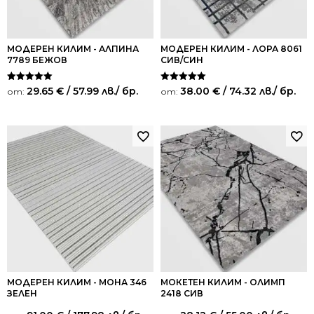
МОДЕРЕН КИЛИМ - АЛПИНА
МОДЕРЕН КИЛИМ - ЛОРА 8061
7789 БЕЖОВ
СИВ/СИН
Оценено на
Оценено на
29.65
€
/ 57.99 лв.
/ бр.
38.00
€
/ 74.32 лв.
/ бр.
от:
от:
5.00
5.00
от 5
от 5
МОДЕРЕН КИЛИМ - МОНА 346
МОКЕТЕН КИЛИМ - ОЛИМП
ЗЕЛЕН
2418 СИВ