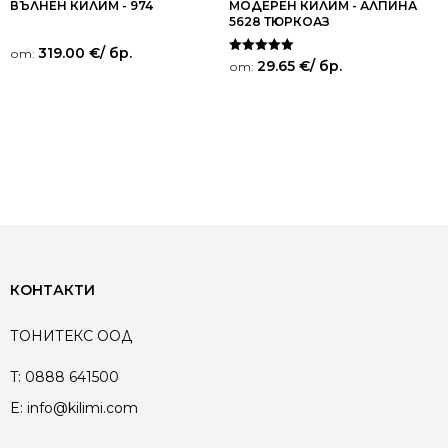
ВЪЛНЕН КИЛИМ - 974
МОДЕРЕН КИЛИМ - АЛПИНА
5628 ТЮРКОАЗ
319.00
€
/ бр.
от:
Оценено на
29.65
€
/ бр.
от:
5.00
от 5
КОНТАКТИ
ТОНИТЕКС ООД
T:
0888 641500
E:
info@kilimi.com