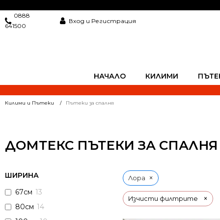
0888
Вход и Регистрация
641500
НАЧАЛО
КИЛИМИ
ПЪТЕ
Килими и Пътеки
Пътеки за спалня
ДОМТЕКС ПЪТЕКИ ЗА СПАЛНЯ
ШИРИНА
×
Лора
67см
13
×
Изчисти филтрите
80см
14