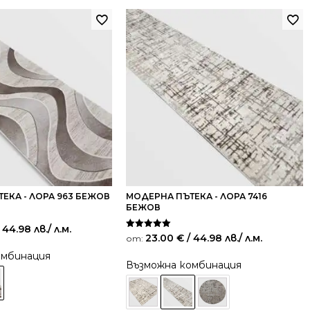
ЕКА - ЛОРА 963 БЕЖОВ
МОДЕРНА ПЪТЕКА - ЛОРА 7416
БЕЖОВ
 44.98 лв.
/ л.м.
Оценено на
23.00
€
/ 44.98 лв.
/ л.м.
от:
5.00
от 5
омбинация
Възможна комбинация