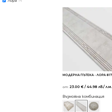
Лора
14
МОДЕРНА ПЪТЕКА - ЛОРА 81
23.00
€
/ 44.98 лв.
/ л.м.
от:
Възможна комбинация