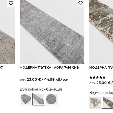
97
МОДЕРНА ПЪТЕКА - ЛОРА 7416 СИВ
МОДЕРНА ПЪТ
23.00
€
/ 44.98 лв.
/ л.м.
от:
Оценено на
23.00
€
/
от:
5.00
от 5
Възможна комбинация
Възможна к