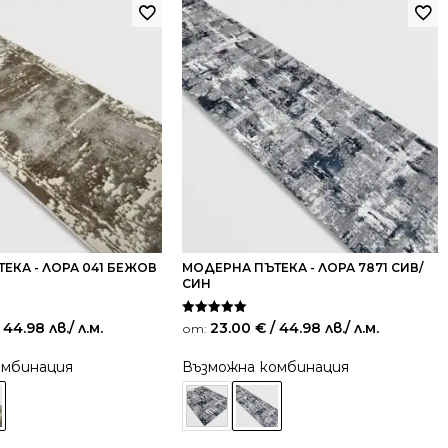
ЕКА - ЛОРА 041 БЕЖОВ
МОДЕРНА ПЪТЕКА - ЛОРА 7871 СИВ/
СИН
Оценено на
 44.98 лв.
/ л.м.
23.00
€
/ 44.98 лв.
/ л.м.
от:
5.00
от 5
омбинация
Възможна комбинация