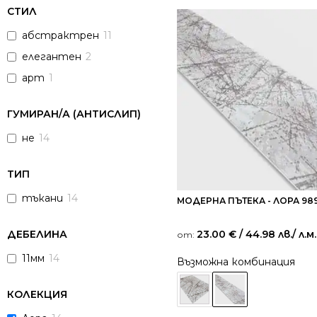
СТИЛ
абстрактрен
11
елегантен
2
арт
1
ГУМИРАН/А (АНТИСЛИП)
не
14
ТИП
тъкани
14
МОДЕРНА ПЪТЕКА - ЛОРА 98
23.00
€
/ 44.98 лв.
/ л.м.
ДЕБЕЛИНА
от:
11мм
14
Възможна комбинация
КОЛЕКЦИЯ