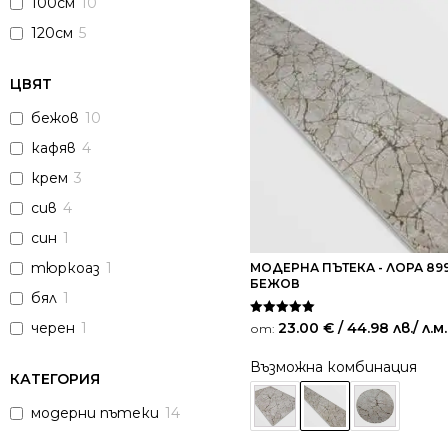
100см
10
120см
5
ЦВЯТ
бежов
10
кафяв
4
крем
3
сив
4
син
1
тюркоаз
1
МОДЕРНА ПЪТЕКА - ЛОРА 89
БЕЖОВ
бял
1
Оценено на
23.00
€
/ 44.98 лв.
/ л.м.
черен
1
от:
5.00
от 5
Възможна комбинация
КАТЕГОРИЯ
модерни пътеки
14