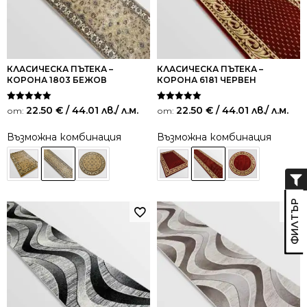
КЛАСИЧЕСКА ПЪТЕКА –
КЛАСИЧЕСКА ПЪТЕКА –
КОРОНА 1803 БЕЖОВ
КОРОНА 6181 ЧЕРВЕН
Оценено на
Оценено на
22.50
€
/ 44.01 лв.
/ л.м.
22.50
€
/ 44.01 лв.
/ л.м.
от:
от:
5.00
5.00
от 5
от 5
Възможна комбинация
Възможна комбинация