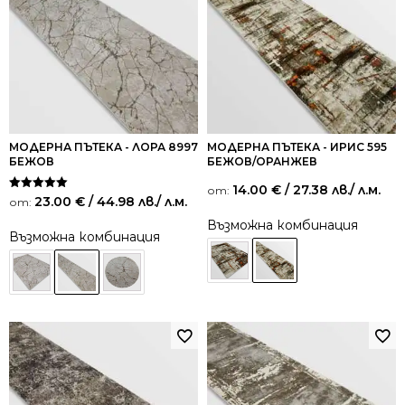
МОДЕРНА ПЪТЕКА - ЛОРА 8997
МОДЕРНА ПЪТЕКА - ИРИС 595
БЕЖОВ
БЕЖОВ/ОРАНЖЕВ
14.00
€
/ 27.38 лв.
/ л.м.
от:
Оценено на
23.00
€
/ 44.98 лв.
/ л.м.
от:
5.00
от 5
Възможна комбинация
Възможна комбинация