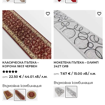
КЛАСИЧЕСКА ПЪТЕКА –
МОКЕТЕНА ПЪТЕКА – ОЛИМП
КОРОНА 1803 ЧЕРВЕН
2427 СИВ
7.67
€
/ 15.00 лв.
/ л.м.
от:
Оценено на
22.50
€
/ 44.01 лв.
/ л.м.
от:
5.00
от 5
Възможна комбинация
Възможна комбинация