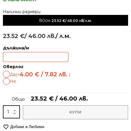
Alternative:
80см
23.52
€
/ 46.00 лв.
/ л.м.
23.52
€
/ 46.00 лв.
/ л.м.
Дължина/м
Оверлог
4.00
€
/ 7.82 лв.
Да
(+
)
Не
23.52
€
/ 46.00 лв.
Общо
количество
КУПИ
за
Модерна
Добави в Любими
пътека