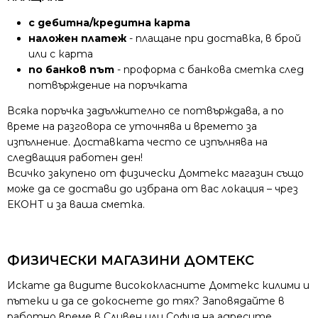
с дебитна/кредитна карта
наложен платеж
- плащане при доставка, в брой
или с карта
по банков път
- проформа с банкова сметка след
потвърждение на поръчката
Всяка поръчка задължително се потвърждава, а по
време на разговора се уточнява и времето за
изпълнение. Доставката често се изпълнява на
следващия работен ден!
Всичко закупено от физически Домтекс магазин също
може да се достави до избрана от вас локация – чрез
ЕКОНТ и за ваша сметка.
ФИЗИЧЕСКИ МАГАЗИНИ ДОМТЕКС
Искате да видите висококласните Домтекс килими и
пътеки и да се докоснете до тях? Заповядайте в
работно време в Сливен или София на адресите,