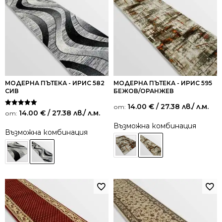
МОДЕРНА ПЪТЕКА - ИРИС 582
МОДЕРНА ПЪТЕКА - ИРИС 595
СИВ
БЕЖОВ/ОРАНЖЕВ
14.00
€
/ 27.38 лв.
/ л.м.
от:
Оценено на
14.00
€
/ 27.38 лв.
/ л.м.
от:
5.00
от 5
Възможна комбинация
Възможна комбинация