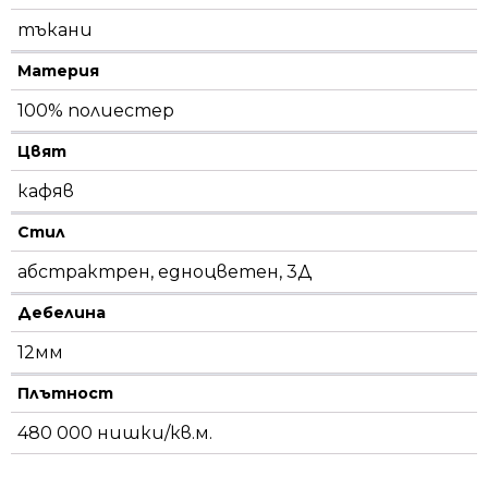
тъкани
Материя
100% полиестер
Цвят
кафяв
Стил
абстрактрен, едноцветен, 3Д
Дебелина
12мм
Плътност
480 000 нишки/кв.м.