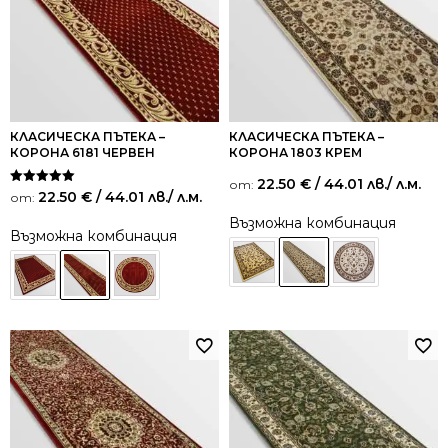
КЛАСИЧЕСКА ПЪТЕКА –
КЛАСИЧЕСКА ПЪТЕКА –
КОРОНА 6181 ЧЕРВЕН
КОРОНА 1803 КРЕМ
22.50
€
/ 44.01 лв.
/ л.м.
от:
Оценено на
22.50
€
/ 44.01 лв.
/ л.м.
от:
5.00
от 5
Възможна комбинация
Възможна комбинация