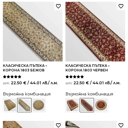
КЛАСИЧЕСКА ПЪТЕКА –
КЛАСИЧЕСКА ПЪТЕКА –
КОРОНА 1803 БЕЖОВ
КОРОНА 1803 ЧЕРВЕН
Оценено на
Оценено на
22.50
€
/ 44.01 лв.
/ л.м.
22.50
€
/ 44.01 лв.
/ л.м.
от:
от:
5.00
5.00
от 5
от 5
Възможна комбинация
Възможна комбинация