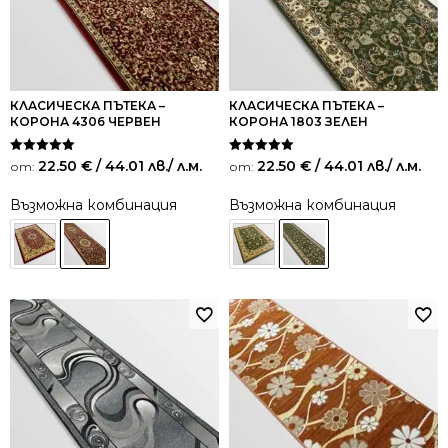
КЛАСИЧЕСКА ПЪТЕКА –
КЛАСИЧЕСКА ПЪТЕКА –
КОРОНА 4306 ЧЕРВЕН
КОРОНА 1803 ЗЕЛЕН
Оценено на
Оценено на
22.50
€
/ 44.01 лв.
/ л.м.
22.50
€
/ 44.01 лв.
/ л.м.
от:
от:
5.00
5.00
от 5
от 5
Възможна комбинация
Възможна комбинация