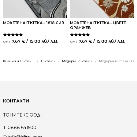
МОКЕТЕНА ПЪТЕКА – 1818 СИВ
МОКЕТЕНА ПЪТЕКА – ЦВЕТЕ
ОРАНЖЕВ
Оценено на
Оценено на
7.67
€
/ 15.00 лв.
/ л.м.
7.67
€
/ 15.00 лв.
/ л.м.
от:
от:
5.00
5.00
от 5
от 5
Килими и Пътеки
Пътеки
Модерни пътеки
Модерна пътека - Сан
КОНТАКТИ
ТОНИТЕКС ООД
T:
0888 641500