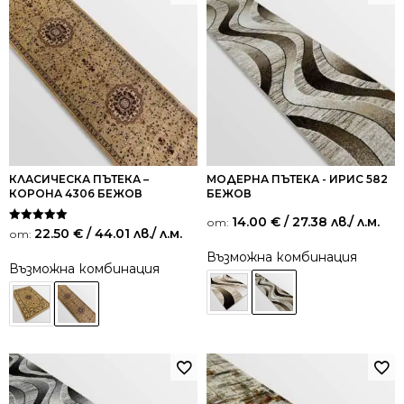
КЛАСИЧЕСКА ПЪТЕКА –
МОДЕРНА ПЪТЕКА - ИРИС 582
КОРОНА 4306 БЕЖОВ
БЕЖОВ
14.00
€
/ 27.38 лв.
/ л.м.
от:
Оценено на
22.50
€
/ 44.01 лв.
/ л.м.
от:
5.00
от 5
Възможна комбинация
Възможна комбинация