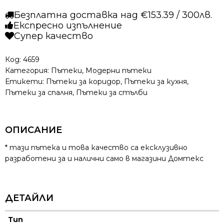
-
Безплатна доставка над €153.39 / 300лв.
Санти
Експресно изпълнение
0775
Супер качество
Кафяв
Код:
4659
Категория:
Пътеки
,
Модерни пътеки
Етикети:
Пътеки за коридор
,
Пътеки за кухня
,
Пътеки за спалня
,
Пътеки за стълби
ОПИСАНИЕ
* тази пътека и това качество са ексклузивно
разработени за и налични само в магазини Домтекс
ДЕТАЙЛИ
Тип