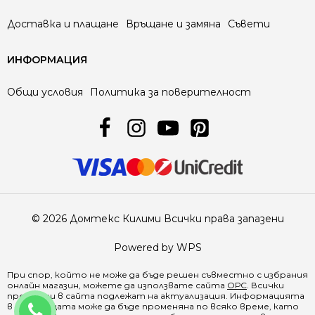
Доставка и плащане
Връщане и замяна
Съвети
ИНФОРМАЦИЯ
Общи условия
Политика за поверителност
© 2026 Домтекс Килими Всички права запазени
Powered by WPS
При спор, който не може да бъде решен съвместно с избрания
онлайн магазин, можете да използвате сайта
ОРС
. Всички
продукти в
сайта
подлежат на актуализация. Информацията
0888 641500
в страницата може да бъде променяна по всяко време, като