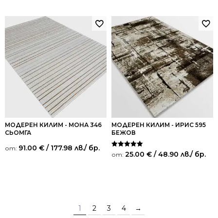
МОДЕРЕН КИЛИМ - МОНА 346
МОДЕРЕН КИЛИМ - ИРИС 595
СЬОМГА
БЕЖОВ
91.00
€
/ 177.98 лв.
/ бр.
от:
Оценено на
25.00
€
/ 48.90 лв.
/ бр.
от:
5.00
от 5
1
2
3
4
→