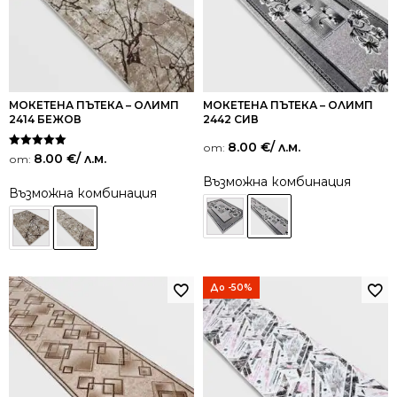
МОКЕТЕНА ПЪТЕКА – ОЛИМП
МОКЕТЕНА ПЪТЕКА – ОЛИМП
2414 БЕЖОВ
2442 СИВ
8.00
€
/ л.м.
от:
Оценено на
8.00
€
/ л.м.
от:
5.00
от 5
Възможна комбинация
Възможна комбинация
До -50%