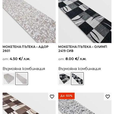
МОКЕТЕНА ПЪТЕКА – АДОР
МОКЕТЕНА ПЪТЕКА – ОЛИМП
2601
2419 СИВ
4.50
€
/ л.м.
8.00
€
/ л.м.
от:
от:
Възможна комбинация
Възможна комбинация
До -50%