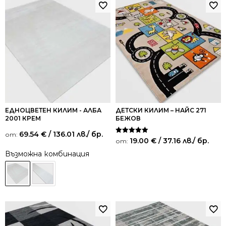
ЕДНОЦВЕТЕН КИЛИМ - АЛБА
ДЕТСКИ КИЛИМ – НАЙС 271
2001 КРЕМ
БЕЖОВ
69.54
€
/ 136.01 лв.
/ бр.
от:
Оценено на
19.00
€
/ 37.16 лв.
/ бр.
от:
5.00
от 5
Възможна комбинация