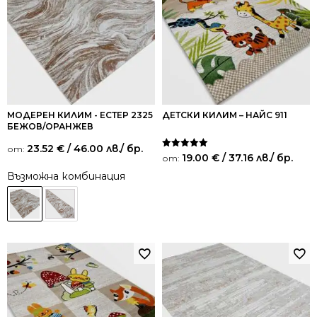
МОДЕРЕН КИЛИМ - ЕСТЕР 2325
ДЕТСКИ КИЛИМ – НАЙС 911
БЕЖОВ/ОРАНЖЕВ
23.52
€
/ 46.00 лв.
/ бр.
от:
Оценено на
19.00
€
/ 37.16 лв.
/ бр.
от:
5.00
от 5
Възможна комбинация