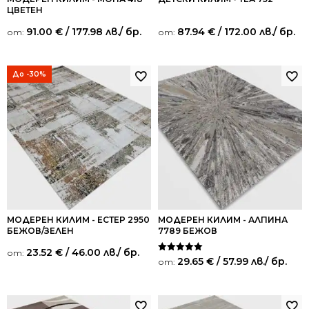
ЦВЕТЕН
91.00
€
/ 177.98 лв.
/ бр.
87.94
€
/ 172.00 лв.
/ бр.
от:
от:
До -30%
МОДЕРЕН КИЛИМ - ЕСТЕР 2950
МОДЕРЕН КИЛИМ - АЛПИНА
БЕЖОВ/ЗЕЛЕН
7789 БЕЖОВ
23.52
€
/ 46.00 лв.
/ бр.
от:
Оценено на
29.65
€
/ 57.99 лв.
/ бр.
от:
5.00
от 5