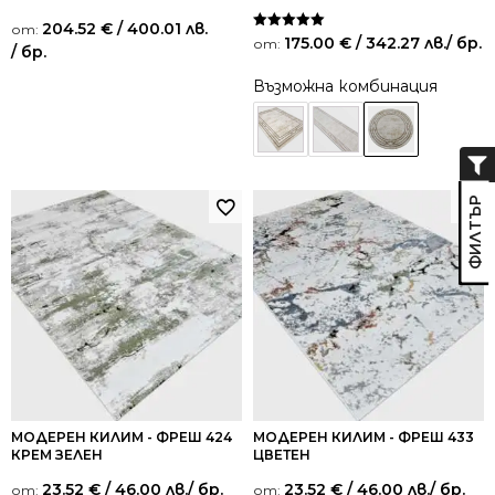
204.52
€
/ 400.01 лв.
от:
Оценено на
175.00
€
/ 342.27 лв.
/ бр.
от:
/ бр.
5.00
от 5
Възможна комбинация
МОДЕРЕН КИЛИМ - ФРЕШ 424
МОДЕРЕН КИЛИМ - ФРЕШ 433
КРЕМ ЗЕЛЕН
ЦВЕТЕН
23.52
€
/ 46.00 лв.
/ бр.
23.52
€
/ 46.00 лв.
/ бр.
от:
от: