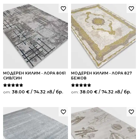
МОДЕРЕН КИЛИМ - ЛОРА 8061
МОДЕРЕН КИЛИМ - ЛОРА 827
СИВ/СИН
БЕЖОВ
Оценено на
Оценено на
38.00
€
/ 74.32 лв.
/ бр.
38.00
€
/ 74.32 лв.
/ бр.
от:
от:
5.00
5.00
от 5
от 5