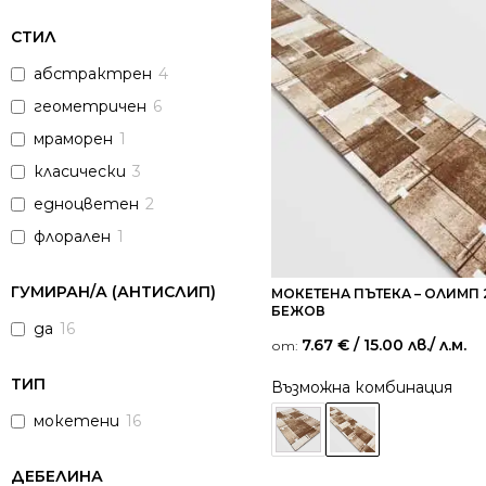
СТИЛ
абстрактрен
4
геометричен
6
мраморен
1
класически
3
едноцветен
2
флорален
1
ГУМИРАН/А (АНТИСЛИП)
МОКЕТЕНА ПЪТЕКА – ОЛИМП 
БЕЖОВ
да
16
7.67
€
/ 15.00 лв.
/ л.м.
от:
ТИП
Възможна комбинация
мокетени
16
ДЕБЕЛИНА