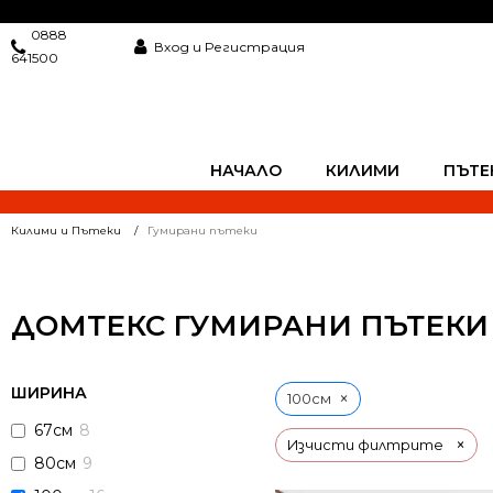
0888
Вход и Регистрация
641500
НАЧАЛО
КИЛИМИ
ПЪТЕ
Килими и Пътеки
Гумирани пътеки
ДОМТЕКС ГУМИРАНИ ПЪТЕКИ
ШИРИНА
×
100см
67см
8
×
Изчисти филтрите
80см
9