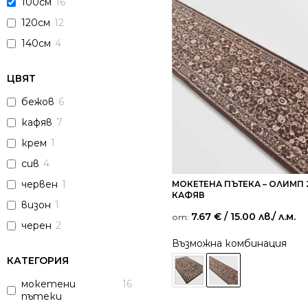
100см
16
120см
12
140см
4
ЦВЯТ
бежов
6
кафяв
7
крем
1
сив
4
червен
1
МОКЕТЕНА ПЪТЕКА – ОЛИМП 
КАФЯВ
визон
1
7.67
€
/ 15.00 лв.
/ л.м.
от:
черен
2
Възможна комбинация
КАТЕГОРИЯ
мокетени
16
пътеки