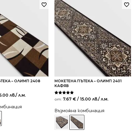
ТЕКА – ОЛИМП 2408
МОКЕТЕНА ПЪТЕКА – ОЛИМП 2401
КАФЯВ
5.00 лв.
/ л.м.
Оценено на
7.67
€
/ 15.00 лв.
/ л.м.
от:
5.00
от 5
омбинация
Възможна комбинация