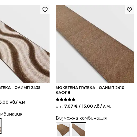
ТЕКА – ОЛИМП 2435
МОКЕТЕНА ПЪТЕКА – ОЛИМП 2410
КАФЯВ
5.00 лв.
/ л.м.
Оценено на
7.67
€
/ 15.00 лв.
/ л.м.
от:
5.00
от 5
омбинация
Възможна комбинация