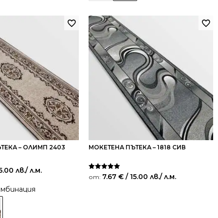
ТЕКА – ОЛИМП 2403
МОКЕТЕНА ПЪТЕКА – 1818 СИВ
5.00 лв.
/ л.м.
Оценено на
7.67
€
/ 15.00 лв.
/ л.м.
от:
5.00
от 5
омбинация