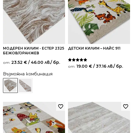
МОДЕРЕН КИЛИМ - ЕСТЕР 2325
ДЕТСКИ КИЛИМ – НАЙС 911
БЕЖОВ/ОРАНЖЕВ
23.52
€
/ 46.00 лв.
/ бр.
от:
Оценено на
19.00
€
/ 37.16 лв.
/ бр.
от:
5.00
от 5
Възможна комбинация