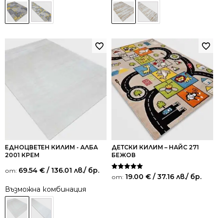
ЕДНОЦВЕТЕН КИЛИМ - АЛБА
ДЕТСКИ КИЛИМ – НАЙС 271
2001 КРЕМ
БЕЖОВ
69.54
€
/ 136.01 лв.
/ бр.
от:
Оценено на
19.00
€
/ 37.16 лв.
/ бр.
от:
5.00
от 5
Възможна комбинация