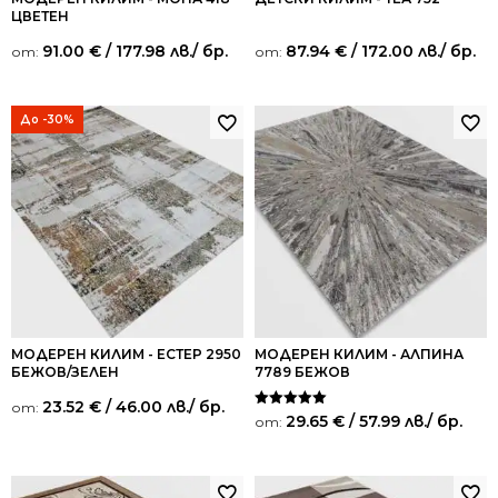
ЦВЕТЕН
91.00
€
/ 177.98 лв.
/ бр.
87.94
€
/ 172.00 лв.
/ бр.
от:
от:
До -30%
МОДЕРЕН КИЛИМ - ЕСТЕР 2950
МОДЕРЕН КИЛИМ - АЛПИНА
БЕЖОВ/ЗЕЛЕН
7789 БЕЖОВ
23.52
€
/ 46.00 лв.
/ бр.
от:
Оценено на
29.65
€
/ 57.99 лв.
/ бр.
от:
5.00
от 5