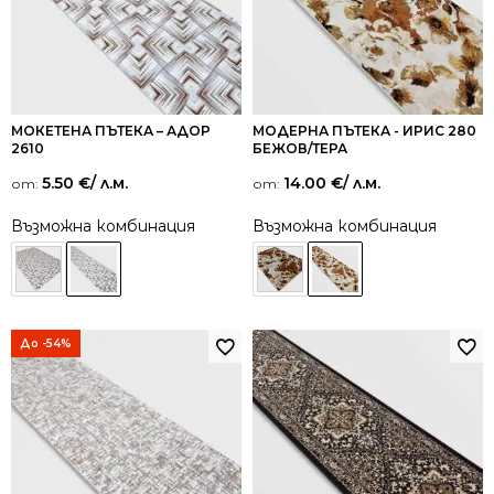
МОКЕТЕНА ПЪТЕКА – АДОР
МОДЕРНА ПЪТЕКА - ИРИС 280
2610
БЕЖОВ/ТЕРА
5.50
€
/ л.м.
14.00
€
/ л.м.
от:
от:
Възможна комбинация
Възможна комбинация
До -54%