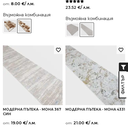
8.00
€
/ л.м.
от:
Оценено на
23.52
€
/ л.м.
5.00
от 5
Възможна комбинация
Възможна комбинация
МОДЕРНА ПЪТЕКА - МОНА 367
МОДЕРНА ПЪТЕКА - МОНА 4331
СИН
19.00
€
/ л.м.
21.00
€
/ л.м.
от:
от: