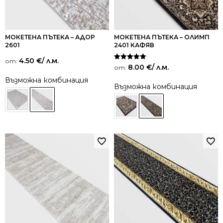
МОКЕТЕНА ПЪТЕКА – АДОР
МОКЕТЕНА ПЪТЕКА – ОЛИМП
2601
2401 КАФЯВ
4.50
€
/ л.м.
от:
Оценено на
8.00
€
/ л.м.
от:
5.00
от 5
Възможна комбинация
Възможна комбинация