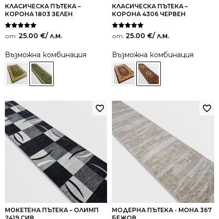
КЛАСИЧЕСКА ПЪТЕКА –
КЛАСИЧЕСКА ПЪТЕКА –
КОРОНА 1803 ЗЕЛЕН
КОРОНА 4306 ЧЕРВЕН
Оценено на
Оценено на
25.00
€
/ л.м.
25.00
€
/ л.м.
от:
от:
5.00
5.00
от 5
от 5
Възможна комбинация
Възможна комбинация
МОКЕТЕНА ПЪТЕКА – ОЛИМП
МОДЕРНА ПЪТЕКА - МОНА 367
2419 СИВ
БЕЖОВ