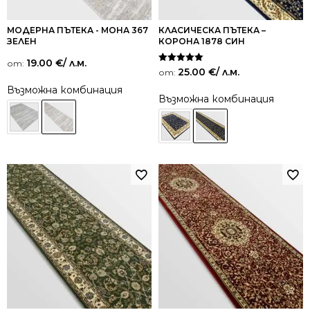
МОДЕРНА ПЪТЕКА - МОНА 367
КЛАСИЧЕСКА ПЪТЕКА –
ЗЕЛЕН
КОРОНА 1878 СИН
19.00
€
/ л.м.
от:
Оценено на
25.00
€
/ л.м.
от:
5.00
от 5
Възможна комбинация
Възможна комбинация